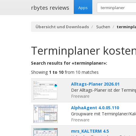
rbytes reviews
Apps
Übersicht und Downloads
Suchen
terminpl
Terminplaner
kosten
Search results for «terminplaner»:
Showing
1 to 10
from 10 matches
Alltags-Planer 2026.01
Der Alltags-Planer ist der Term
Freeware
AlphaAgent 4.0.05.110
Groupware mit Terminplaner/Kale
Freeware
mrs_KALTERM 4.5