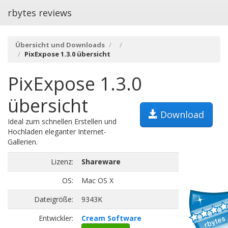
rbytes reviews
Übersicht und Downloads
PixExpose 1.3.0 übersicht
PixExpose 1.3.0
übersicht
Download
Ideal zum schnellen Erstellen und
Hochladen eleganter Internet-
Gallerien.
Lizenz:
Shareware
OS:
Mac OS X
Dateigröße:
9343K
Entwickler:
Cream Software