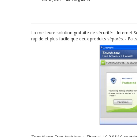
La meilleure solution gratuite de sécurité: - Internet 
rapide et plus facile que deux produits séparés. - Fait
ZoneAlarm Free Antivirus + Firewall 10.2.064.0 searc