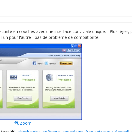
Sécurité en couches avec une interface conviviale unique. - Plus léger, 
s l'un pour l'autre - pas de problème de compatibilité.
Zoom
h tags
check point
software
zonealarm
free antivirus + firewall