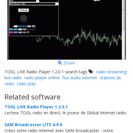
Zoom
TOGL LIVE Radio Player 1.2.0.1 search tags
radio streaming
live radio
radio player online
flux audio internet
stations de
radio
radio play
Related software
TOGL LIVE Radio Player 1.2.0.1
Lecteur TOGL radio en direct, le joueur de Global Internet radio.
SAM Broadcaster LITE 4.9.6
Créez votre radio Internet avec SAM Broadcaster - votre