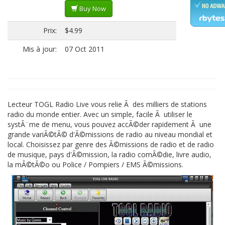
Buy Now
Prix:
$4.99
Mis à jour:
07 Oct 2011
Lecteur TOGL Radio Live vous relie Ã des milliers de stations
radio du monde entier. Avec un simple, facile Ã utiliser le
systÃ¨me de menu, vous pouvez accÃ©der rapidement Ã une
grande variÃ©tÃ© d'Ã©missions de radio au niveau mondial et
local. Choisissez par genre des Ã©missions de radio et de radio
de musique, pays d'Ã©mission, la radio comÃ©die, livre audio,
la mÃ©tÃ©o ou Police / Pompiers / EMS Ã©missions.