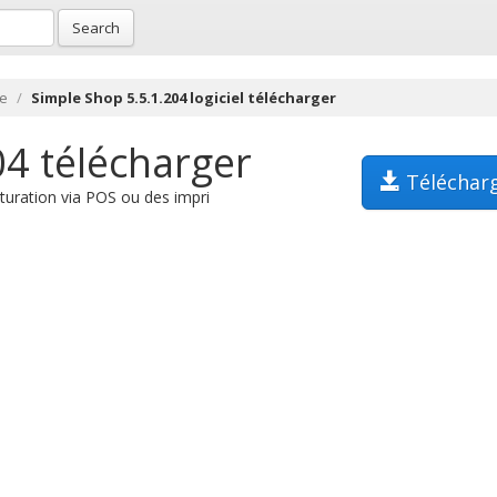
Search
ce
Simple Shop 5.5.1.204 logiciel télécharger
04 télécharger
Téléchar
turation via POS ou des impri