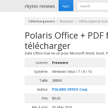
rbytes reviews
Apps
Téléchargement
Business
Office Suites & Tool
Polaris Office + PDF
télécharger
Suite Office tout-en-un pour Microsoft Word, Excel,
Licence:
Freeware
Système:
Windows Vista / 7 / 8 / 10
Taille:
3880K
Auteur:
POLARIS OFFICE Corp.
Prix:
$0.00
Mis à jour:
05 May 2016