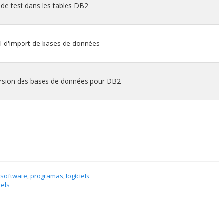
 de test dans les tables DB2
il d'import de bases de données
version des bases de données pour DB2
 software
,
programas
,
logiciels
iels