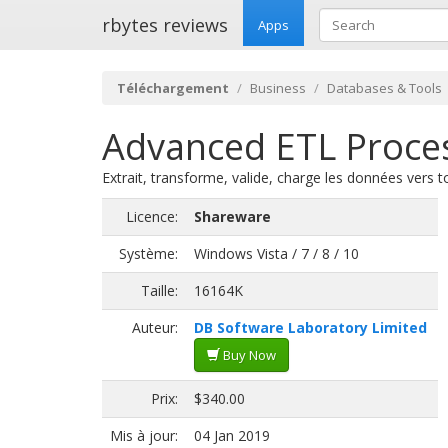
rbytes reviews
Apps
Téléchargement
Business
Databases & Tools
Advanced ETL Process
Extrait, transforme, valide, charge les données vers 
Licence:
Shareware
Système:
Windows Vista / 7 / 8 / 10
Taille:
16164K
Auteur:
DB Software Laboratory Limited
Buy Now
Prix:
$340.00
Mis à jour:
04 Jan 2019