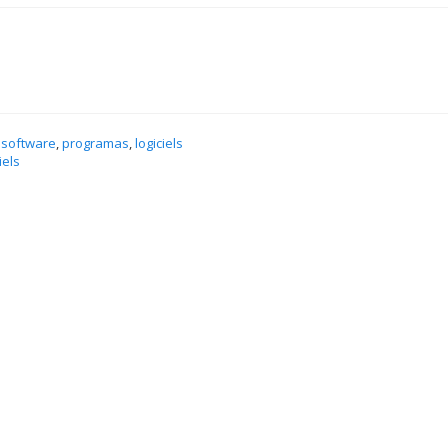
 software
,
programas
,
logiciels
iels