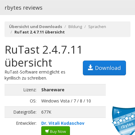
rbytes reviews
Übersicht und Downloads
Bildung
Sprachen
RuTast 2.4.7.11 übersicht
RuTast 2.4.7.11
übersicht
Download
RuTast-Software ermöglicht es
kyrillisch zu schreiben.
Lizenz:
Shareware
OS:
Windows Vista / 7 / 8 / 10
Dateigröße:
677K
Entwickler:
Dr. Vitali Kudaschov
Buy Now