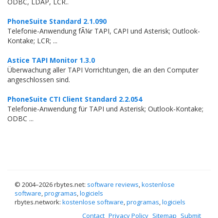
ODBC, LDAP, LCR..
PhoneSuite Standard 2.1.090
Telefonie-Anwendung fÃ¼r TAPI, CAPI und Asterisk; Outlook-
Kontake; LCR; ...
Astice TAPI Monitor 1.3.0
Überwachung aller TAPI Vorrichtungen, die an den Computer
angeschlossen sind.
PhoneSuite CTI Client Standard 2.2.054
Telefonie-Anwendung für TAPI und Asterisk; Outlook-Kontake;
ODBC ...
© 2004–
2026 rbytes.net:
software reviews
,
kostenlose
software
,
programas
,
logiciels
rbytes.network:
kostenlose software
,
programas
,
logiciels
Contact
Privacy Policy
Sitemap
Submit