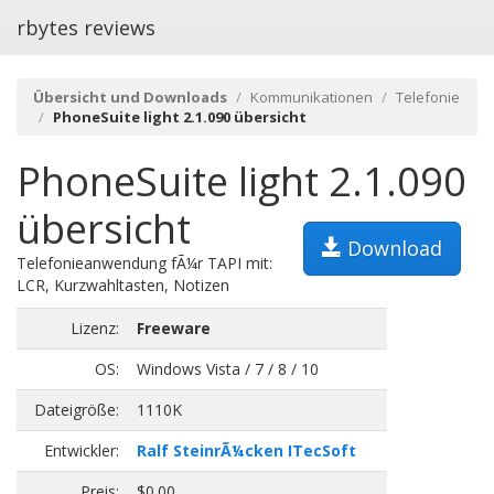
rbytes reviews
Übersicht und Downloads
Kommunikationen
Telefonie
PhoneSuite light 2.1.090 übersicht
PhoneSuite light 2.1.090
übersicht
Download
Telefonieanwendung fÃ¼r TAPI mit:
LCR, Kurzwahltasten, Notizen
Lizenz:
Freeware
OS:
Windows Vista / 7 / 8 / 10
Dateigröße:
1110K
Entwickler:
Ralf SteinrÃ¼cken ITecSoft
Preis:
$0.00