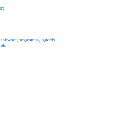
rt
 software
,
programas
,
logiciels
iels