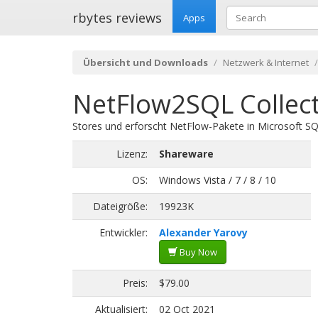
rbytes reviews
Apps
Übersicht und Downloads
Netzwerk & Internet
NetFlow2SQL Collect
Stores und erforscht NetFlow-Pakete in Microsoft 
Lizenz:
Shareware
OS:
Windows Vista / 7 / 8 / 10
Dateigröße:
19923K
Entwickler:
Alexander Yarovy
Buy Now
Preis:
$79.00
Aktualisiert:
02 Oct 2021