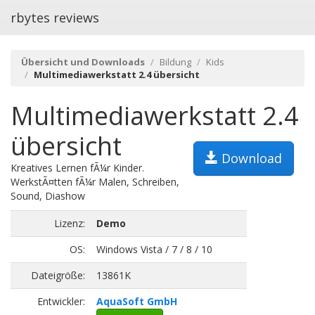
rbytes reviews
Übersicht und Downloads
Bildung
Kids
Multimediawerkstatt 2.4 übersicht
Multimediawerkstatt 2.4
übersicht
Download
Kreatives Lernen fÃ¼r Kinder.
WerkstÃ¤tten fÃ¼r Malen, Schreiben,
Sound, Diashow
Lizenz:
Demo
OS:
Windows Vista / 7 / 8 / 10
Dateigröße:
13861K
Entwickler:
AquaSoft GmbH