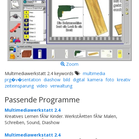
Zoom
Multimediawerkstatt 2.4 keywords
multimedia
prg�v�sentation
diashow
bild
digital
kamera
foto
kreativ
zeiteinsparung
video
verwaltung
Passende Programme
Multimediawerkstatt 2.4
Kreatives Lernen fÃ¼r Kinder. WerkstÃ¤tten fÃ¼r Malen,
Schreiben, Sound, Diashow
Multimediawerkstatt 2.4