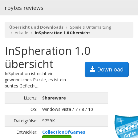
rbytes reviews
Übersicht und Downloads
Spiele & Unterhaltung
Arkade
InSpheration 1.0 übersicht
InSpheration 1.0
übersicht
Download
InSpheration ist nicht ein
gewohnliches Puzzle, es ist ein
buntes Geflecht…
Lizenz:
Shareware
OS:
Windows Vista / 7 / 8 / 10
Dateigröße:
9759K
Entwickler:
CollectionOfGames