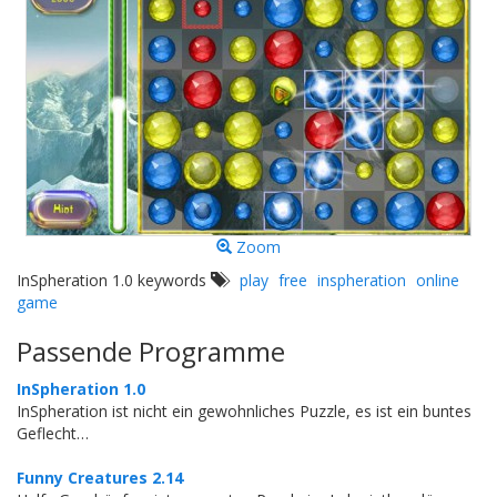
Zoom
InSpheration 1.0 keywords
play
free
inspheration
online
game
Passende Programme
InSpheration 1.0
InSpheration ist nicht ein gewohnliches Puzzle, es ist ein buntes
Geflecht…
Funny Creatures 2.14