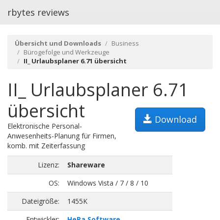
rbytes reviews
Übersicht und Downloads
Business
Bürogefolge und Werkzeuge
II_ Urlaubsplaner 6.71 übersicht
II_ Urlaubsplaner 6.71
übersicht
Download
Elektronische Personal-
Anwesenheits-Planung für Firmen,
komb. mit Zeiterfassung
Lizenz:
Shareware
OS:
Windows Vista / 7 / 8 / 10
Dateigröße:
1455K
Entwickler:
HeRa Software