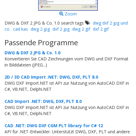
Zoom
DWG & DXF 2 JPG & Co. 1.0 search tags
dwg dxf 2 jpg und
co.
cad kas
dwg 2 jpg
dxf 2 jpg
dwg 2 gif
dxf 2 gif
Passende Programme
DWG & DXF 2 JPG & Co. 1.0
Konvertieren Sie CAD Zeichnungen vom DWG und DXF Format
in Bilddateien (JPEG...)
2D / 3D CAD Import .NET: DWG, DXF, PLT 8.0
DWG DXF Import.NET ist API zur Nutzung von AutoCAD DXF in
C#, VB.NET, Delphi.NET
CAD Import .NET: DWG, DXF, PLT 8.0
DWG DXF Import.NET ist API zur Nutzung von AutoCAD DXF in
C#, VB.NET, Delphi.NET
CAD .NET: DWG DXF CGM PLT library for C# 12
API für .NET-Entwickler. Unterstützt DWG, DXF, PLT und andere