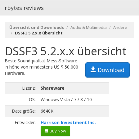
rbytes reviews
Übersicht und Downloads
Audio & Multimedia
Andere
DSSF3 5.2.x.x übersicht
DSSF3 5.2.x.x übersicht
Beste Soundqualität Mess-Software
in höhe von mindestens US $ 50,000
Download
Hardware.
Lizenz:
Shareware
OS:
Windows Vista / 7 / 8 / 10
Dateigröße:
6640K
Entwickler:
Harrison Investment Inc.
Buy Now