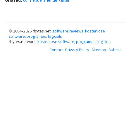
Related:
cd menue
menue karten
© 2004–
2026 rbytes.net:
software reviews
,
kostenlose
software
,
programas
,
logiciels
rbytes.network:
kostenlose software
,
programas
,
logiciels
Contact
Privacy Policy
Sitemap
Submit