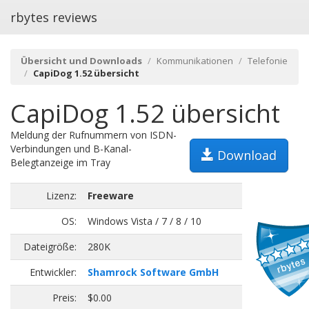
rbytes reviews
Übersicht und Downloads
Kommunikationen
Telefonie
CapiDog 1.52 übersicht
CapiDog 1.52 übersicht
Meldung der Rufnummern von ISDN-
Verbindungen und B-Kanal-
Download
Belegtanzeige im Tray
Lizenz:
Freeware
OS:
Windows Vista / 7 / 8 / 10
Dateigröße:
280K
Entwickler:
Shamrock Software GmbH
Preis:
$0.00