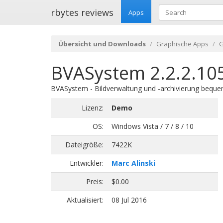
rbytes reviews
Apps
Übersicht und Downloads
Graphische Apps
G
BVASystem 2.2.2.105
BVASystem - Bildverwaltung und -archivierung bequem,
Lizenz:
Demo
OS:
Windows Vista / 7 / 8 / 10
Dateigröße:
7422K
Entwickler:
Marc Alinski
Preis:
$0.00
Aktualisiert:
08 Jul 2016