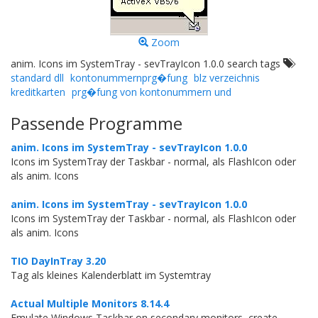
Zoom
anim. Icons im SystemTray - sevTrayIcon 1.0.0 search tags
standard dll
kontonummernprg�fung
blz verzeichnis
kreditkarten
prg�fung von kontonummern und
Passende Programme
anim. Icons im SystemTray - sevTrayIcon 1.0.0
Icons im SystemTray der Taskbar - normal, als FlashIcon oder
als anim. Icons
anim. Icons im SystemTray - sevTrayIcon 1.0.0
Icons im SystemTray der Taskbar - normal, als FlashIcon oder
als anim. Icons
TIO DayInTray 3.20
Tag als kleines Kalenderblatt im Systemtray
Actual Multiple Monitors 8.14.4
Emulate Windows Taskbar on secondary monitors, create