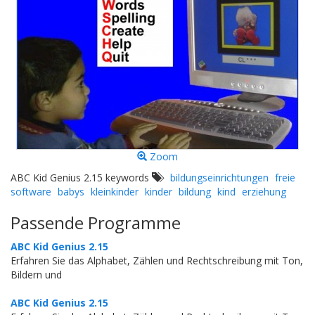
Zoom
ABC Kid Genius 2.15 keywords
bildungseinrichtungen
freie
software
babys
kleinkinder
kinder
bildung
kind
erziehung
Passende Programme
ABC Kid Genius 2.15
Erfahren Sie das Alphabet, Zählen und Rechtschreibung mit Ton,
Bildern und
ABC Kid Genius 2.15