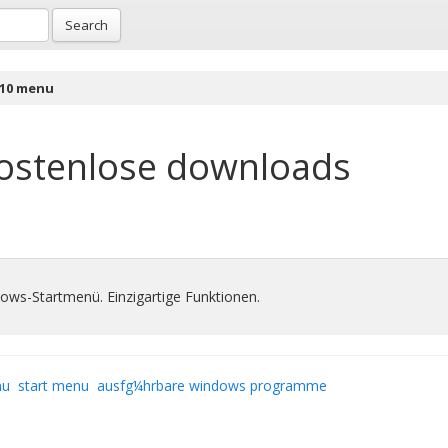
Search
10 menu
ostenlose downloads
dows-Startmenü. Einzigartige Funktionen.
nu
start menu
ausfg¼hrbare windows programme