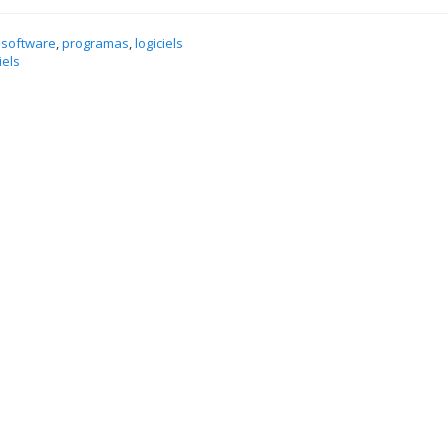
 software
,
programas
,
logiciels
iels