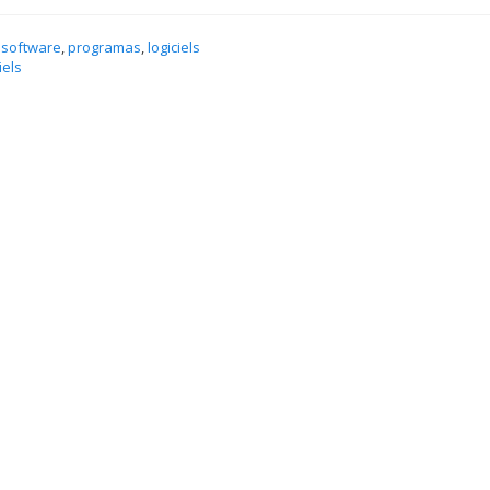
 software
,
programas
,
logiciels
iels