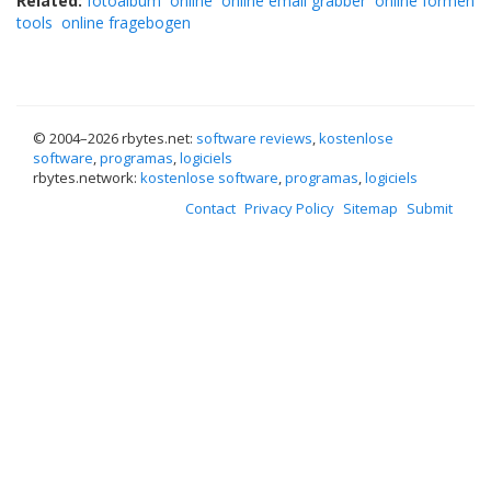
Related:
fotoalbum
online
online email grabber
online formen
tools
online fragebogen
© 2004–
2026 rbytes.net:
software reviews
,
kostenlose
software
,
programas
,
logiciels
rbytes.network:
kostenlose software
,
programas
,
logiciels
Contact
Privacy Policy
Sitemap
Submit