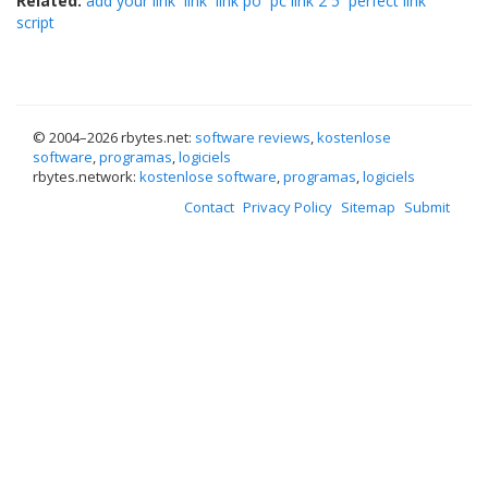
Related:
add your link
link
link po
pc link 2 5
perfect link
script
© 2004–
2026 rbytes.net:
software reviews
,
kostenlose
software
,
programas
,
logiciels
rbytes.network:
kostenlose software
,
programas
,
logiciels
Contact
Privacy Policy
Sitemap
Submit