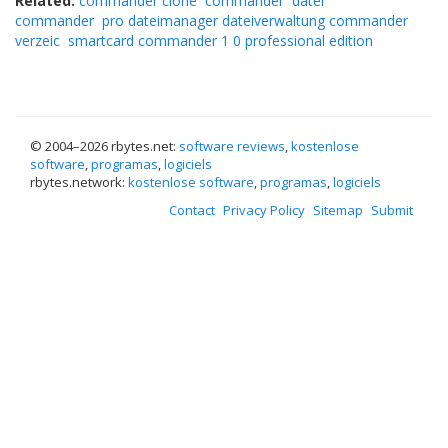
Related:
commander clone
commander
datei
commander
pro dateimanager dateiverwaltung commander
verzeic
smartcard commander 1 0 professional edition
© 2004–
2026 rbytes.net:
software reviews
,
kostenlose
software
,
programas
,
logiciels
rbytes.network:
kostenlose software
,
programas
,
logiciels
Contact
Privacy Policy
Sitemap
Submit